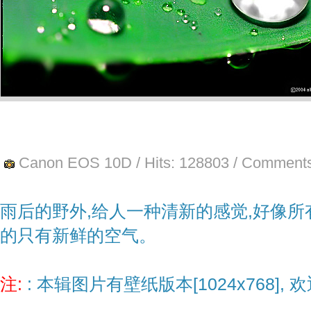
Canon EOS 10D
/ Hits:
128803
/ Comments
雨后的野外,给人一种清新的感觉,好像所
的只有新鲜的空气。
注:
: 本辑图片有壁纸版本[1024x768], 