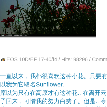
EOS 10D/EF 17-40/f4
/ Hits:
98296
/ Comme
一直以来，我都很喜欢这种小花。只要
以我为它取名Sunflower.
原以为只有在高原才有这种花.. 在离开
子回来，可惜我的努力白费了。但是.. 