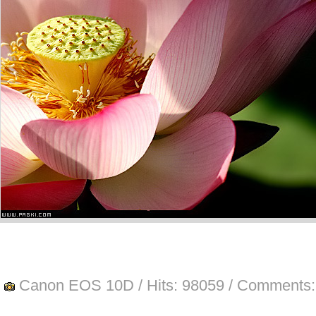
Canon EOS 10D
/ Hits:
98059
/ Comments: