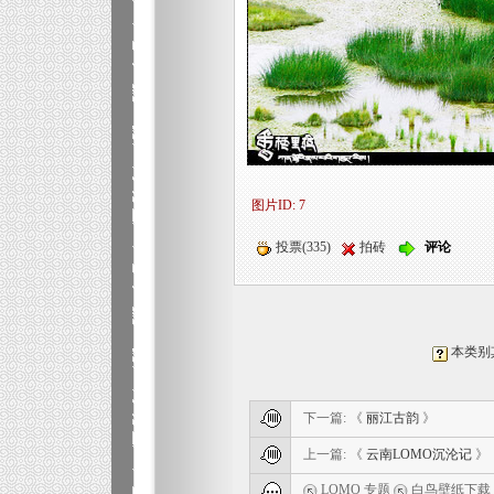
图片ID: 7
投票(335)
拍砖
评论
本类别
下一篇: 《
丽江古韵
》
上一篇: 《
云南LOMO沉沦记
》
LOMO 专题
白鸟壁纸下载