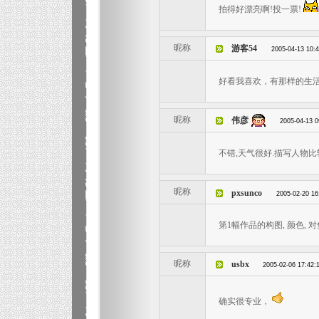
拍得好漂亮啊!投一票!
昵称
游客54
2005-04-13 10:
好看我喜欢，有那样的生
昵称
伟彦
2005-04-13 0
不错,天气很好.描写人物比
昵称
pxsunco
2005-02-20 16
第1幅作品的构图, 颜色, 
昵称
usbx
2005-02-06 17:42:
确实很专业，