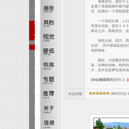
香格里拉，源自于上个
是看了美国植物学家约瑟
后，杜撰出一个理想国度
一个世纪以来，人们对
究竟在何处。直到１９９
验证之后，香格里拉，这
虽然云南、四川、西藏
拉县”，四川稻城县把自
地所独有。
因此，川滇藏交界的区
落，珍稀的动物，纯朴的
方，也许也是梦结束的地
[04云南采风行]
系列 之
[精华作品] 评:
作品评级