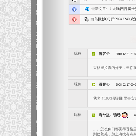
最新文章: 《
大玩怀旧 富士
白鸟摄影QQ群:20942240
昵称
游客49
2010-12-21 21:
香格里拉真的好美，当你
昵称
游客45
2008-02-17 00:
我老了100%要到那里去
昵称
海ヤ盜←琇琇
2
。。怎么你们都觉得香格里
到处荒芜，加上海拔有点