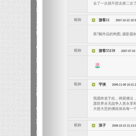
去了一次就不想去第二次
昵称
游客11
2007-10-22 16:
第7幅作品的构图, 摄影题材
昵称
游客55159
2007-07-19
昵称
宇侠
2006-11-08 16:21:
我愿终老于此，禅观佛法
愿世界永无战争人类永享
大慈大悲的佛祖保佑每一
昵称
浪子
2006-10-15 21:13: