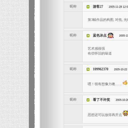
昵称
游客27
2005-11-28 12:
第3幅作品的构图, 对焦, 
昵称
蓝色冰点
2005-1
艺术感很强
有些怀旧的味道
昵称
109962370
2005-10-22
嘿！很有想像力噢……
昵称
看了不许笑
2005-10-2
思想还可以放得再开点