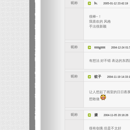
昵称
lv.
2005-01-12 23:42:19
很棒~！
我喜欢的 风格
手法很新颖
昵称
ttttgtttt
2004-12-24 01:
有想法 好不错 表达的东西
昵称
蚊子
2004-11-19 14:33:
让人想起了画室的日日夜夜!
想敢做
昵称
摄
2004-11-05 20:16:26
很有创痍.但是不太好