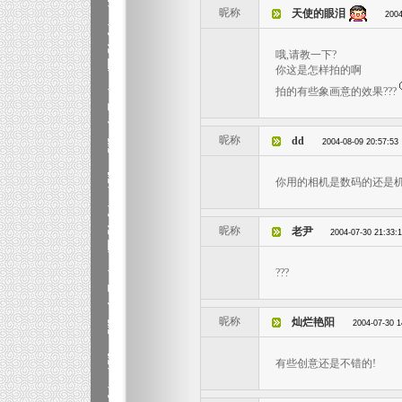
昵称
天使的眼泪
2004
哦,请教一下?
你这是怎样拍的啊
拍的有些象画意的效果???
昵称
dd
2004-08-09 20:57:53
你用的相机是数码的还是
昵称
老尹
2004-07-30 21:33:
???
昵称
灿烂艳阳
2004-07-30 1
有些创意还是不错的!