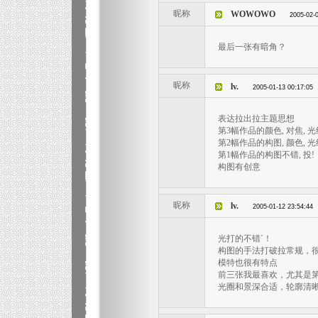
昵称
WOWOWO
2005-02-0
最后一张有暗角？
昵称
lv.
2005-01-13 00:17:05
表达拉出拉主题思想
第3幅作品的颜色, 对焦, 
第2幅作品的构图, 颜色, 光
第1幅作品的构图不错, 投!
构图有创意
昵称
lv.
2005-01-12 23:54:44
光打的不错`！
构图的手法打破拉常规，很
模特也很有特点
前三张我最喜欢，尤其是
光圈和景深合适，轮廓清