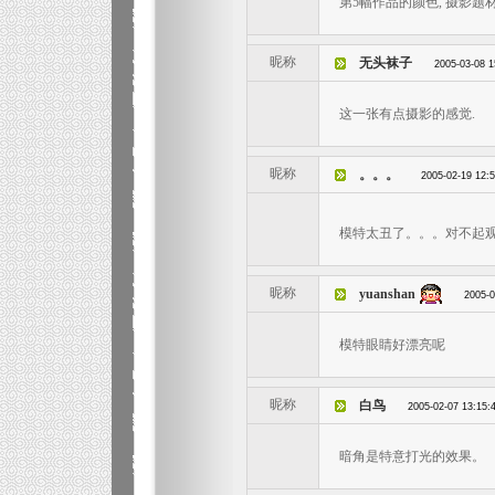
第5幅作品的颜色, 摄影题
昵称
无头袜子
2005-03-08 1
这一张有点摄影的感觉.
昵称
。。。
2005-02-19 12:
模特太丑了。。。对不起
昵称
yuanshan
2005-0
模特眼睛好漂亮呢
昵称
白鸟
2005-02-07 13:15:
暗角是特意打光的效果。