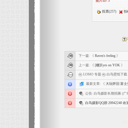
图片ID: 5
投票(257)
拍
下一篇: 《
Raven's feeling
》
上一篇: 《
[棚]Eyes on YOK
》
LOMO 专题
白鸟壁纸下载
最新文章: 《
大玩怀旧 富士
公告: 白鸟摄影长期招募 (
白鸟摄影QQ群:20942240