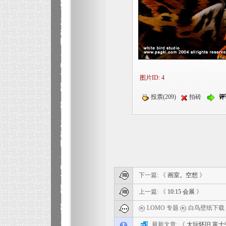
图片ID: 4
投票(209)
拍砖
评
下一篇: 《
画室。空想
》
上一篇: 《
10:15 会展
》
LOMO 专题
白鸟壁纸下载
最新文章: 《
大玩怀旧 富士