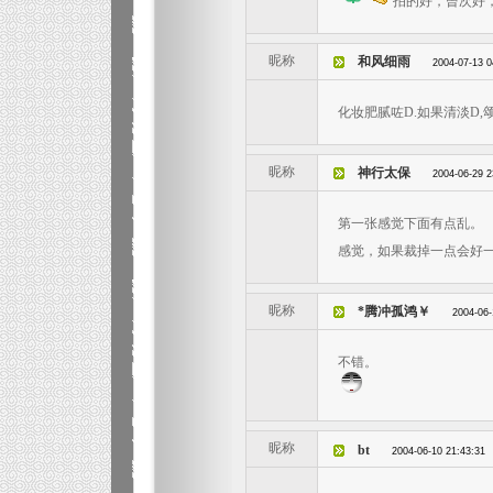
拍的好，曾次好
昵称
和风细雨
2004-07-13 0
化妆肥腻咗D.如果清淡D,颂
昵称
神行太保
2004-06-29 2
第一张感觉下面有点乱。
感觉，如果裁掉一点会好
昵称
*腾冲孤鸿￥
2004-06-
不错。
昵称
bt
2004-06-10 21:43:31