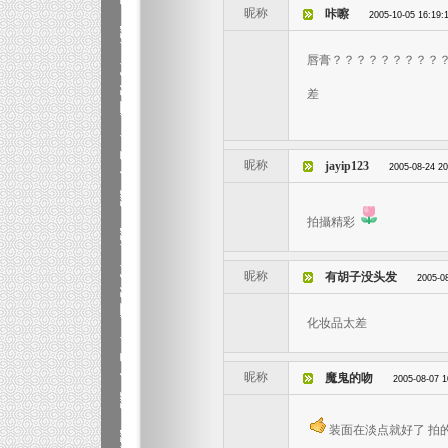
昵称
咔嚓
2005-10-05 16:19:
唇膏？？？？？？？？？
差
昵称
jayip123
2005-08-24 20
拍攝精彩
昵称
有胡子没头发
2005-0
化妆品太差
昵称
魔鬼的吻
2005-08-07 1
装面在淡点就好了 拍