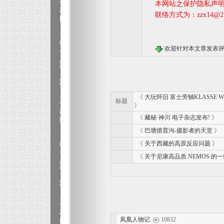
本网站之保护隐私声明的
联络方式为：zzx14@21
本文章转载自白鸟摄影(http://www.pagki.com)
欢迎针对本文章发表
《
大玩怀旧 富士旁轴KLASSE 
标题
》
《
藏秘·神川 电子杂志发布!
》
《
巴塘措普沟-摄影者的天堂
》
《
关于西藏的高原反应问题
》
《
关于尼康高品质 NEMOS 的
凤凰人物记
10832