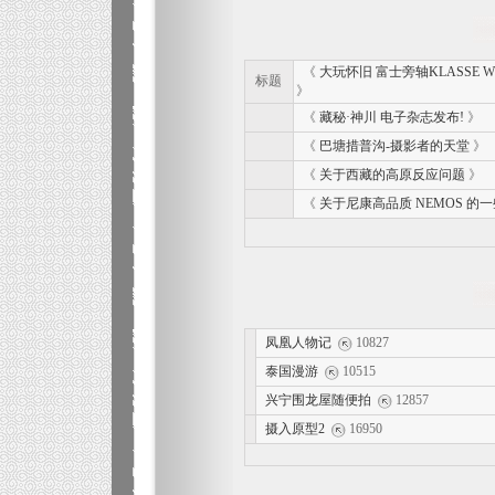
《
大玩怀旧 富士旁轴KLASSE 
标题
》
《
藏秘·神川 电子杂志发布!
》
《
巴塘措普沟-摄影者的天堂
》
《
关于西藏的高原反应问题
》
《
关于尼康高品质 NEMOS 的
凤凰人物记
10827
泰国漫游
10515
兴宁围龙屋随便拍
12857
摄入原型2
16950