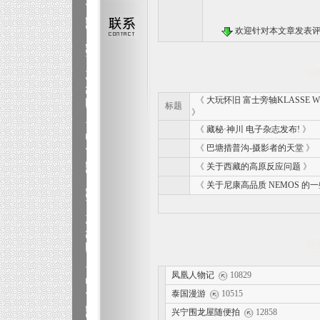
欢迎针对本文章发表
《
大玩怀旧 富士旁轴KLASSE 
标题
》
《
藏秘·神川 电子杂志发布!
》
《
巴塘措普沟-摄影者的天堂
》
《
关于西藏的高原反应问题
》
《
关于尼康高品质 NEMOS 的
凤凰人物记
10829
泰国漫游
10515
兴宁围龙屋随便拍
12858